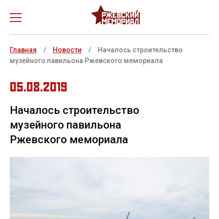
О проекте
Главная
/
Новости
/
Началось строительство
музейного павильона Ржевского мемориала
Новости
05.08.2019
История создания
Ржевская битва
Началось строительство
музейного павильона
Медиа
Ржевского мемориала
Бессмертный полк
Как добраться