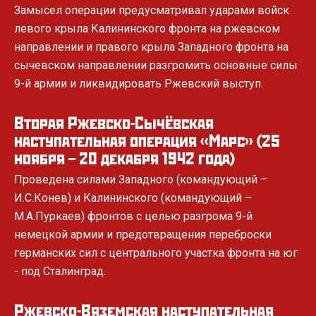
Замысел операции предусматривал ударами войск
мемориала
левого крыла Калининского фронта на ржевском
Реализация проекта будет способствовать сохранению
направлении и правого крыла Западного фронта на
памяти о подвиге советского народа в борьбе с фашизмом и
сычевском направлении разгромить основные силы
о подвиге бойцов Красной Армии, сражавшихся с врагом в
районе Ржевско-Вяземского выступа, отмечается в
9-й армии и ликвидировать Ржевский выступ.
правительственном распоряжении.
Вторая Ржевско-Сычёвская
наступательная операция «Марс» (25
12.11.2018
ноября – 20 декабря 1942 года)
Открыт закладной камень на месте будущего
Проведена силами Западного (командующий –
Ржевского мемориала
И.С.Конев) и Калининского (командующий –
Российское военно-историческое общество объявило сбор
М.А.Пуркаев) фронтов с целью разгрома 9-й
народных пожертвований на создание памятника.
немецкой армии и предотвращения переброски
германских сил с центрального участка фронта на юг
- под Сталинград.
7.11.2018
Ржевско-Вяземская наступательная
Президент России Владимир Путин поддержал