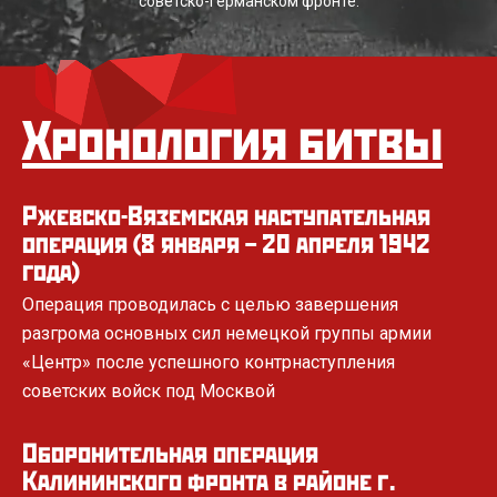
советско-германском фронте.
20.12.2019
Завершилась отливка центральной фигуры
Для создания 25-метровой фигуры солдата отлито 600
Хронология битвы
элементов. Потребовалось около 80 тонн специальной
бронзы.
Ржевско-Вяземская наступательная
28.10.2019
операция (8 января – 20 апреля 1942
года)
Установлен каркас памятника
Операция проводилась с целью завершения
Металлическая конструкция для центральной фигуры
солдата изготовлен на белгородском заводе
разгрома основных сил немецкой группы армии
«Белэнергомаш» - ведущем отечественном предприятии
«Центр» после успешного контрнаступления
энергомашиностроения.
советских войск под Москвой
Оборонительная операция
21.08.2019
Калининского фронта в районе г.