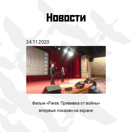
Новости
24.11.2020
29.10.2
Фильм «Ржев. Прививка от войны»
Ржев
впервые показан на экране
солда