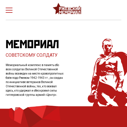
О проекте
Новости
МЕМОРИАЛ
История создания
СОВЕТСКОМУ СОЛДАТУ
Ржевская битва
Мемориальный комплекс в память обо
всех солдатах Великой Отечественной
Медиа
войны возведен на месте кровопролитных
боёв подо Ржевом 1942-1943 гг., он создан
по инициативе ветеранов Великой
Бессмертный полк
Отечественной войны, тех, кто воевал
здесь, кто удержал и обескровил силы
гитлеровской группы армий «Центр».
Как добраться