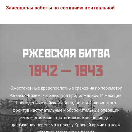
Завершены работы по созданию центральной
фигуры мемориала
Памятник приобрел завершенный вид. Зашлифованы
сварочные швы, фигура покрыта воском
РЖЕВСКАЯ БИТВА
10.03.2020
Установлена система навигации на мемориале
1942 — 1943
Смонтированы указатели и информационные таблички
Ожесточенные кровопролитные сражения по периметру
30.01.2020
Ржевско-Вяземского выступа продолжались 14 месяцев.
Проведенные войсками Западного и Калининского
Установка центральной фигуры на несущий каркас
фронтов наступательные и оборонительные операции
После сборки монумент скрыт строительными лесами до
момента открытия в мае 2020 года
имели огромное стратегическое значение для
достижения перелома в пользу Красной армии на всем