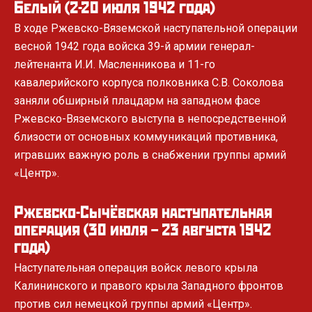
Белый (2-20 июля 1942 года)
Началась отливка центральной фигуры для
Ржевского мемориала
В ходе Ржевско-Вяземской наступательной операции
Для работ задействованы производственные мощности
весной 1942 года войска 39-й армии генерал-
литейной мастерской скульптора Александра
лейтенанта И.И. Масленникова и 11-го
Рукавишникова в подмосковном Солнечногорске.
кавалерийского корпуса полковника С.В. Соколова
заняли обширный плацдарм на западном фасе
6.06.2019
Ржевско-Вяземского выступа в непосредственной
близости от основных коммуникаций противника,
Начались работы на строительной площадке в
игравших важную роль в снабжении группы армий
Ржевском районе Тверской области
«Центр».
Создание Ржевского мемориала включено в
правительственный план основных мероприятий по
Ржевско-Сычёвская наступательная
подготовке и проведению празднования 75-й годовщины
операция (30 июля – 23 августа 1942
Победы в Великой Отечественной войне.
года)
Наступательная операция войск левого крыла
26.05.2019
Калининского и правого крыла Западного фронтов
против сил немецкой группы армий «Центр».
Правительство РФ одобрило проект Ржевского