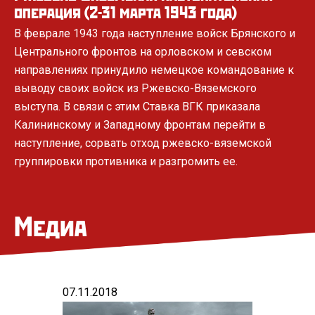
операция (2-31 марта 1943 года)
идею установки памятника советским воинам,
павшим под Ржевом
В феврале 1943 года наступление войск Брянского и
Проект мемориала Президенту представил Министр
Центрального фронтов на орловском и севском
культуры РФ, Председатель Российского военно-
направлениях принудило немецкое командование к
исторического общества Владимир Мединский
выводу своих войск из Ржевско-Вяземского
выступа. В связи с этим Ставка ВГК приказала
Калининскому и Западному фронтам перейти в
Май 2018
наступление, сорвать отход ржевско-вяземской
Определен победитель международного
группировки противника и разгромить ее.
творческого конкурса проектов Ржевского
мемориала
Авторы проекта - скульптор Андрей Коробцов и архитектор
Медиа
Константин Фомин. Мемориал призван стать поистине
народным.
1.08.2017
07.11.2018
11.11.2