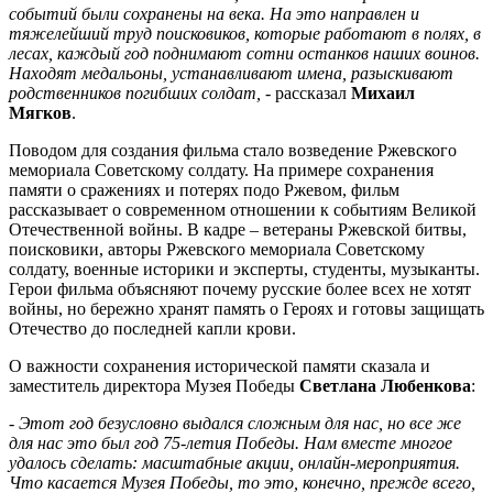
событий были сохранены на века. На это направлен и
тяжелейший труд поисковиков, которые работают в полях, в
лесах, каждый год поднимают сотни останков наших воинов.
Находят медальоны, устанавливают имена, разыскивают
родственников погибших солдат, -
рассказал
Михаил
Мягков
.
Поводом для создания фильма стало возведение Ржевского
мемориала Советскому солдату. На примере сохранения
памяти о сражениях и потерях подо Ржевом, фильм
рассказывает о современном отношении к событиям Великой
Отечественной войны. В кадре – ветераны Ржевской битвы,
поисковики, авторы Ржевского мемориала Советскому
солдату, военные историки и эксперты, студенты, музыканты.
Герои фильма объясняют почему русские более всех не хотят
войны, но бережно хранят память о Героях и готовы защищать
Отечество до последней капли крови.
О важности сохранения исторической памяти сказала и
заместитель директора Музея Победы
Светлана Любенкова
:
- Этот год безусловно выдался сложным для нас, но все же
для нас это был год 75-летия Победы. Нам вместе многое
удалось сделать: масштабные акции, онлайн-мероприятия.
Что касается Музея Победы, то это, конечно, прежде всего,