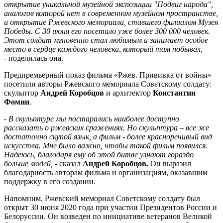
открытие уникальной музейной экспозиции "Подвиг народа",
аналогов которой нет в современном музейном пространстве,
и открытие Ржевского мемориала, ставшего филиалом Музея
Победы. С 30 июня его посетило уже более 300 000 человек.
Этот солдат мгновенно стал любимым и занимает особое
место в сердце каждого человека, который там побывал,
-
поделилась она.
Предпремьерный показ фильма «Ржев. Прививка от войны»
посетили авторы Ржевского мемориала Советскому солдату:
скульптор
Андрей Коробцов
и архитектор
Константин
Фомин
.
- В скульптуре мы постарались наиболее доступно
рассказать о ржевских сражениях. Но скульптура – все же
достаточно скупой язык, а фильм - более красноречивый вид
искусства. Мне было важно, чтобы такой фильм появился.
Надеюсь, благодаря ему об этой битве узнают гораздо
больше людей,
- сказал
Андрей Коробцов.
Он выразил
благодарность авторам фильма и организациям, оказавшим
поддержку в его создании.
Напомним, Ржевский мемориал Советскому солдату был
открыт 30 июня 2020 года при участии Президентов России и
Белоруссии. Он возведен по инициативе ветеранов Великой