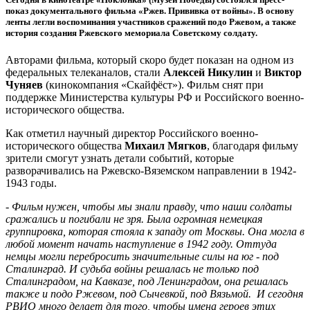
показ документального фильма «Ржев. Прививка от войны». В основу
ленты легли воспоминания участников сражений подо Ржевом, а также
история создания Ржевского мемориала Советскому солдату.
Авторами фильма, который скоро будет показан на одном из
федеральных телеканалов, стали
Алексей Никулин
и
Виктор
Чуняев
(кинокомпания «Скайфёст»). Фильм снят при
поддержке Министерства культуры РФ и Российского военно-
исторического общества.
Как отметил научный директор Российского военно-
исторического общества
Михаил Мягков
, благодаря фильму
зрители смогут узнать детали событий, которые
разворачивались на Ржевско-Вяземском направлении в 1942-
1943 годы.
- Фильм нужен, чтобы мы знали правду, что наши солдаты
сражались и погибали не зря. Была огромная немецкая
группировка, которая стояла к западу от Москвы. Она могла в
любой момент начать наступление в 1942 году. Оттуда
немцы могли перебросить значительные силы на юг - под
Сталинград. И судьба войны решалась не только под
Сталинградом, на Кавказе, под Ленинградом, она решалась
также и подо Ржевом, под Сычевкой, под Вязьмой. И сегодня
РВИО много делает для того, чтобы имена героев этих