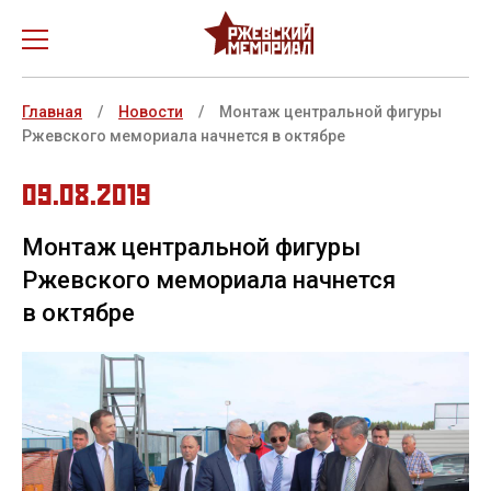
О проекте
Главная
/
Новости
/
Монтаж центральной фигуры
Ржевского мемориала начнется в октябре
Новости
09.08.2019
История создания
Ржевская битва
Монтаж центральной фигуры
Ржевского мемориала начнется
Медиа
в октябре
Бессмертный полк
Как добраться